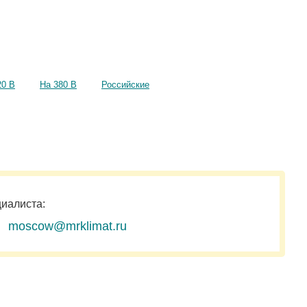
20 В
На 380 В
Российские
циалиста:
moscow@mrklimat.ru