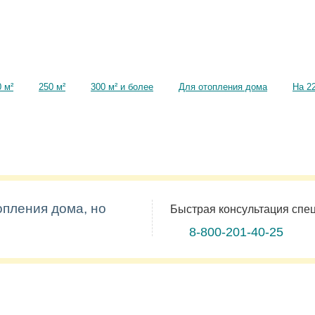
 м²
250 м²
300 м² и более
Для отопления дома
На 2
опления дома, но
Быстрая консультация спе
8-800-201-40-25