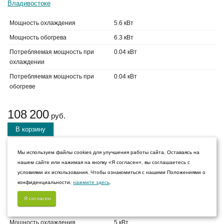
Мощность охлаждения
5.6 кВт
Мощность обогрева
6.3 кВт
Потребляемая мощность при
0.04 кВт
охлаждении
Потребляемая мощность при
0.04 кВт
обогреве
108 200
руб.
В корзину
На складе
Мы используем файлы cookies для улучшения работы сайта. Оставаясь на
нашем сайте или нажимая на кнопку «Я согласен», вы соглашаетесь с
условиями их использования. Чтобы ознакомиться с нашими Положениями о
Кассетный внутренний блок Gree GMV-ND50TD/A-T
конфиденциальности,
нажмите здесь
.
Я согласен
Мощность охлаждения
5 кВт